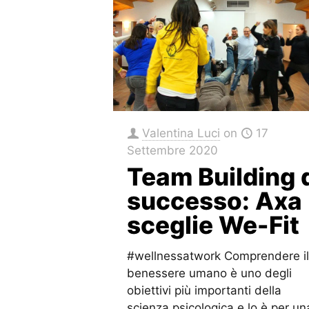
Valentina Luci
on
17
Settembre 2020
Team Building 
successo: Axa
sceglie We-Fit
#wellnessatwork Comprendere i
benessere umano è uno degli
obiettivi più importanti della
scienza psicologica e lo è per un