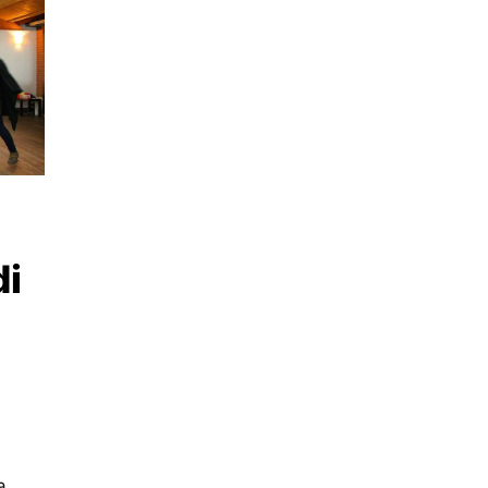
di
l
a