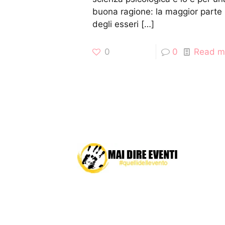
buona ragione: la maggior parte
degli esseri
[…]
0
0
Read m