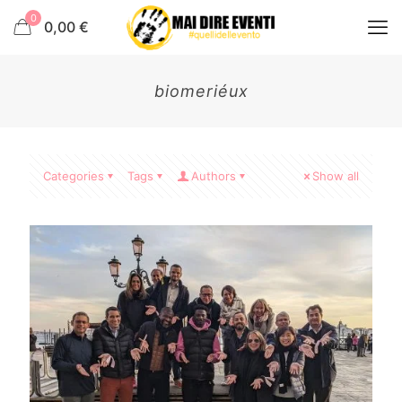
0
0,00 €
biomeriéux
Categories
Tags
Authors
Show all