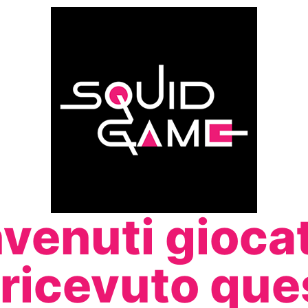
venuti giocat
ricevuto que